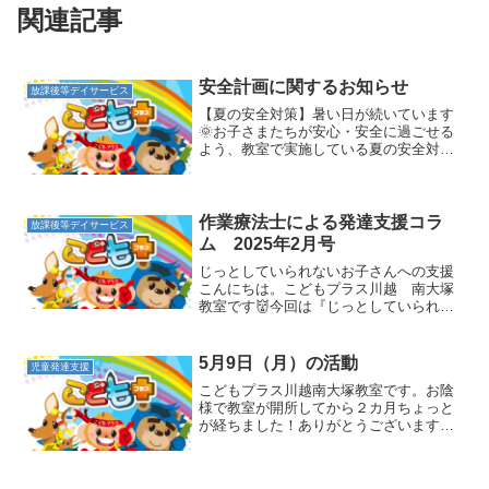
関連記事
安全計画に関するお知らせ
放課後等デイサービス
【夏の安全対策】暑い日が続いています
🌞お子さまたちが安心・安全に過ごせる
よう、教室で実施している夏の安全対策
についてまとめました。ぜひご確認くだ
さい(^^)⇩クリックしてご確認ください⇩安
全計画「夏の安全対策について」
作業療法士による発達支援コラ
放課後等デイサービス
ム 2025年2月号
じっとしていられないお子さんへの支援
こんにちは。こどもプラス川越 南大塚
教室です👹今回は『じっとしていられな
いお子さん』について原因や支援方法を
お話したいと思います。じっとしていら
れない・座っていられない・話を聞くこ
5月9日（月）の活動
児童発達支援
とができない・すぐ立ち上...
こどもプラス川越南大塚教室です。お陰
様で教室が開所してから２カ月ちょっと
が経ちました！ありがとうございます。
今回は教室で実際に行った【運動遊び】
を紹介します。【５月９日（月）の運動
遊び】☆ゆりかご→立ち上がる膝を抱え