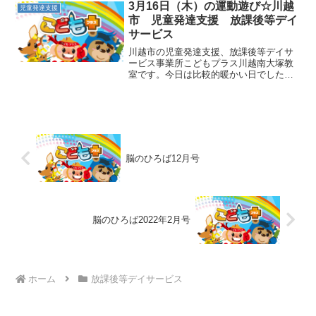
て身体を丸くして前後に揺...
3月16日（木）の運動遊び☆川越
児童発達支援
市 児童発達支援 放課後等デイ
サービス
川越市の児童発達支援、放課後等デイサ
ービス事業所こどもプラス川越南大塚教
室です。今日は比較的暖かい日でした。
子供たちを送迎中の車内が暑くなってし
まい、窓を開けて走ることもありまし
た。さて、本日午後に行った運動遊びを
ご紹介いたします。①片足熊...
脳のひろば12月号
脳のひろば2022年2月号
ホーム
放課後等デイサービス