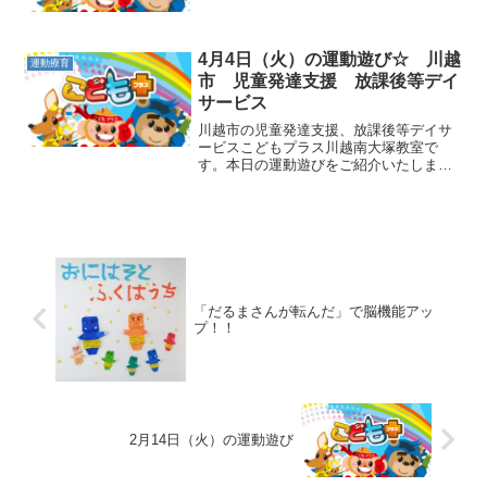
となのだそうです。さて、本日行った運
動遊びをご紹介いたします。・指真似遊
び→指導員が手のひらを色々な形に動か
して、その形を子供た...
4月4日（火）の運動遊び☆ 川越
運動療育
市 児童発達支援 放課後等デイ
サービス
川越市の児童発達支援、放課後等デイサ
ービスこどもプラス川越南大塚教室で
す。本日の運動遊びをご紹介いたしま
す。☆午前①クマ歩き→両手両足を床に
ついて、顔は正面を向き、膝を上げて進
みます。側転、跳び箱、前転などにつな
がる動きとなります。手足を出...
「だるまさんが転んだ」で脳機能アッ
プ！！
2月14日（火）の運動遊び