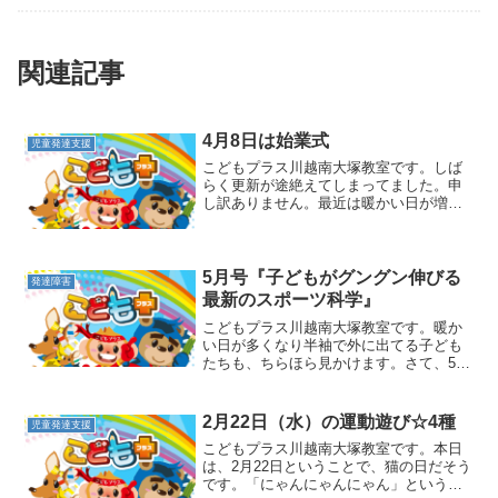
関連記事
4月8日は始業式
児童発達支援
こどもプラス川越南大塚教室です。しば
らく更新が途絶えてしまってました。申
し訳ありません。最近は暖かい日が増え
てきて、春らしくなってきました。教室
の近くの小学校でも桜がきれいに咲いて
います。多くの小学校では今日が始業式
の様で、スーツ姿のお父さ...
5月号『子どもがグングン伸びる
発達障害
最新のスポーツ科学』
こどもプラス川越南大塚教室です。暖か
い日が多くなり半袖で外に出てる子ども
たちも、ちらほら見かけます。さて、5月
号では、「相手の行動や気持ちを認識す
るときに働くミラーニューロンの話」、
「親が子に自立心を意識させることの大
2月22日（水）の運動遊び☆4種
児童発達支援
切さ」など書かれていま...
こどもプラス川越南大塚教室です。本日
は、2月22日ということで、猫の日だそう
です。「にゃんにゃんにゃん」というこ