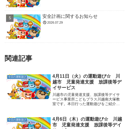
安全計画に関するお知らせ
2026.07.29
関連記事
4月11日（火）の運動遊び☆ 川
今日の運動遊び
越市 児童発達支援 放課後等デ
イサービス
川越市の児童発達支援、放課後等デイサ
ービス事業所こどもプラス川越南大塚教
室です。本日行った運動遊びをご紹介い
たします。⓵クマ歩き→両手両足を床に
ついて、顔は正面を向き、膝を上げて進
みます。側転、跳び箱、前転などにつな
4月6日（木）の運動遊び☆ 川越
今日の運動遊び
がる動きとなります。手足...
市 児童発達支援 放課後等デイ