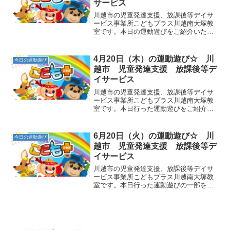
サービス
川越市の児童発達支援、放課後等デイサ
ービス事業所こどもプラス川越南大塚教
室です。本日の運動遊びをご紹介いたし
ます。☆午前①グーパー開閉脚遊び→座
った状態で行います。指導員の「グー、
せーの！グー」、「パー、せーの！パ
4月20日（木）の運動遊び☆ 川
今日の運動遊び
ー」といった指示に従って、...
越市 児童発達支援 放課後等デ
イサービス
川越市の児童発達支援、放課後等デイサ
ービス事業所こどもプラス川越南大塚教
室です。本日行った運動遊びをご紹介い
たします。①カメ→うつ伏せで両手で両
足を持つカメのポーズです。背筋や首の
筋力を向上させます。②カメになってゴ
6月20日（火）の運動遊び☆ 川
今日の運動遊び
ロゴロ→カメになったまま...
越市 児童発達支援 放課後等デ
イサービス
川越市の児童発達支援、放課後等デイサ
ービス事業所こどもプラス川越南大塚教
室です。本日行った運動遊びの一部をご
紹介いたします。①カエルのあしうち→
肩幅に手を開き、地面に手をついて逆立
ちをするように足を高く上げます。足を
高く上げたら素早く足の裏...